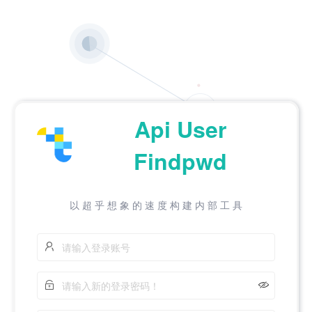
Api User
Findpwd
以 超 乎 想 象 的 速 度 构 建 内 部 工 具