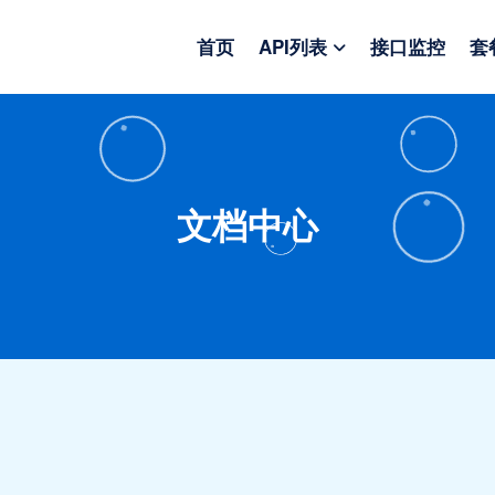
首页
API列表
接口监控
套
文档中心