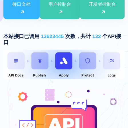
接口文档
用户控制台
开发者控制台
本站接口已调用
13623445
次数，共计
132
个API接
口