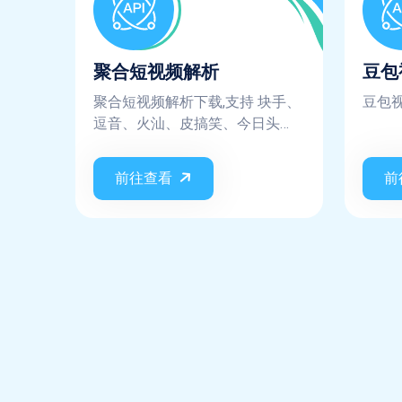
聚合短视频解析
豆包
聚合短视频解析下载,支持 块手、
豆包
逗音、火汕、皮搞笑、今日头
条、西瓜视频、皮皮虾、小咖
秀、趣多拍、微视、美拍、网易
前往查看
前
云、陌陌、映客、迅雷、阳光宽
频、全民K歌、刷宝、WIDE短视
频、小红书、哔哩哔哩、最右、
皮皮搞笑、vue blog、全民小视
频、轻视频、UC大鱼号...短视频
平台, 不保证实时都支持这些平
台，平台更新规则则需要等待更
新，不保证每次请求都会成功