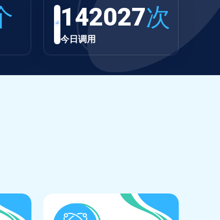
个
142027
次
今日调用