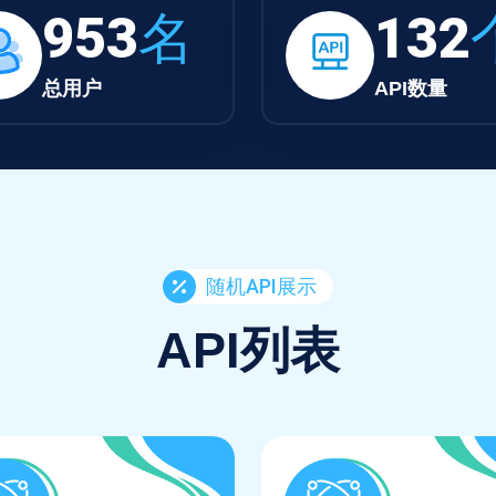
953
名
132
总用户
API数量
随机API展示
API列表