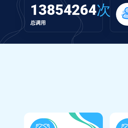
13854264
次
总调用