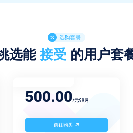
选购套餐
挑选能
接受
的用户套
不限频率永久会员
500.00
/元99月
前往购买