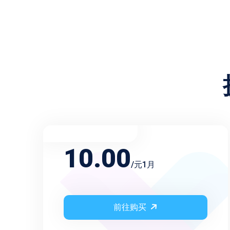
不限频率月会员
10.00
/元1月
前往购买