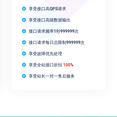
享受接口高QPS请求
享受接口高级数据输出
接口请求频率1秒999999次
接口请求每日总限制999999次
享受故障优先处理
享受全站接口折扣
100%
享受站长一对一售后服务