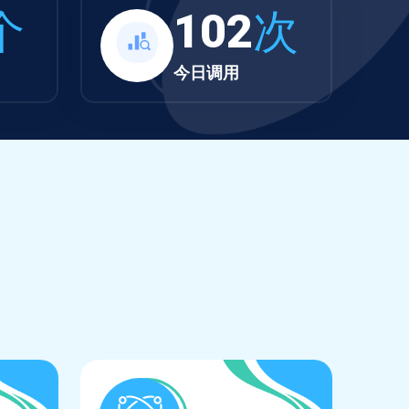
个
102
次
今日调用