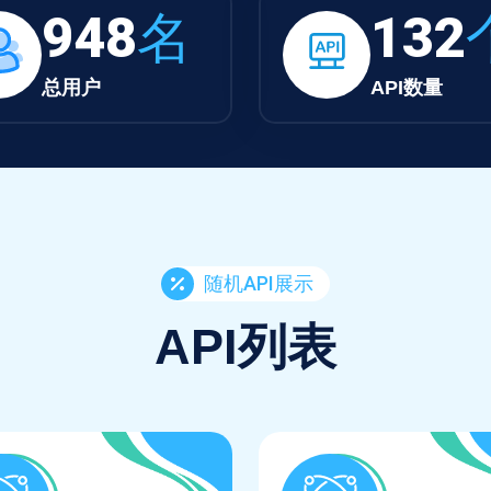
948
名
132
总用户
API数量
随机API展示
API列表