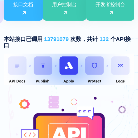
接口文档
用户控制台
开发者控制台
本站接口已调用
13791079
次数，共计
132
个API接
口