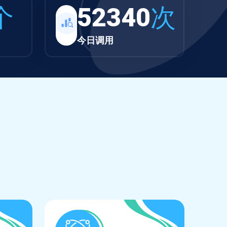
个
52340
次
今日调用