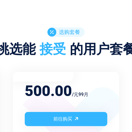
选购套餐
挑选能
接受
的用户套
不限频率永久会员
500.00
/元99月
前往购买