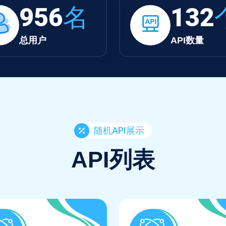
956
名
132
总用户
API数量
随机API展示
API列表