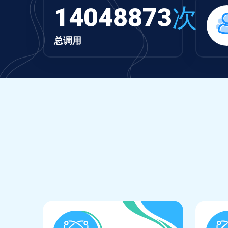
14048873
次
总调用