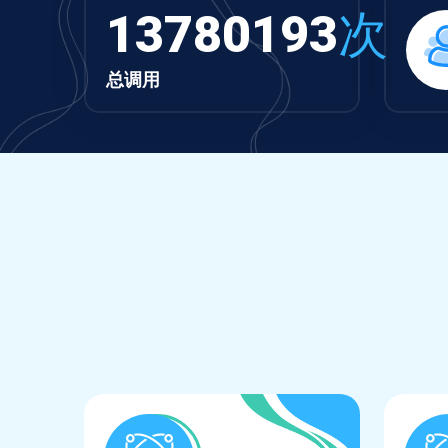
13780193
次
总调用