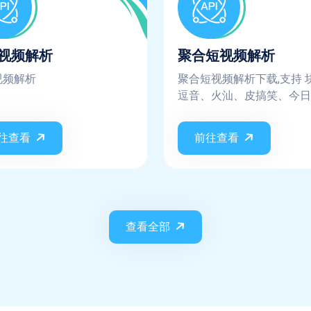
视频解析
聚合短视频解析
视频解析
聚合短视频解析下载,支持 
逗音、火汕、皮搞笑、今日
条、西瓜视频、皮皮虾、小
秀、趣多拍、微视、美拍、
往查看
前往查看
云、陌陌、映客、迅雷、阳
频、全民K歌、刷宝、WID
频、小红书、哔哩哔哩、最
皮皮搞笑、vue blog、全
频、轻视频、UC大鱼号...
查看全部
平台, 不保证实时都支持这
台，平台更新规则则需要等
新，不保证每次请求都会成