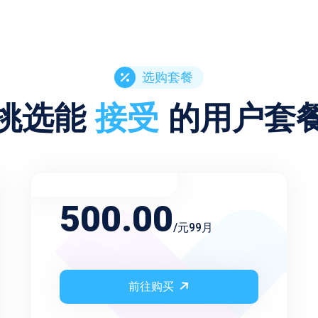
选购套餐
挑选能
接受
的用户套
不限频率永久会员
500.00
/元99月
前往购买