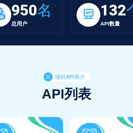
950
名
132
总用户
API数量
随机API展示
API列表