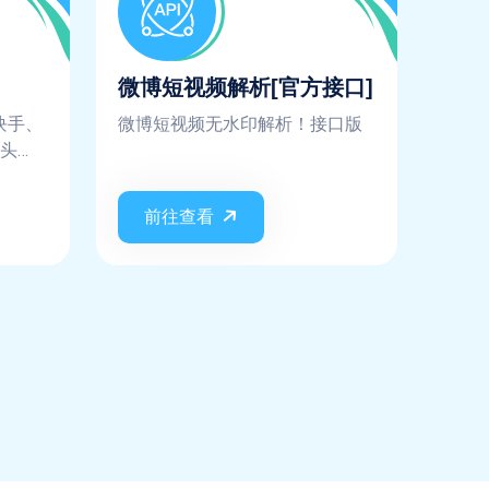
微博短视频解析[官方接口]
块手、
微博短视频无水印解析！接口版
头
咖
网易
前往查看
光宽
E短视
右、
民小视
短视频
些平
待更
功