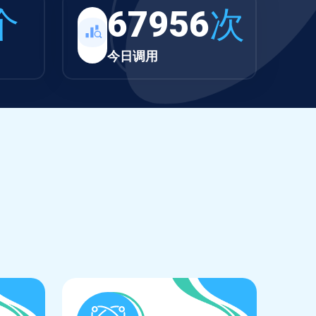
个
67956
次
今日调用