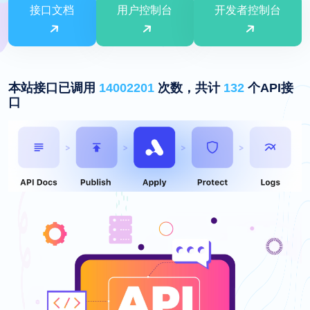
接口文档
用户控制台
开发者控制台
本站接口已调用
14002201
次数，共计
132
个API接
口