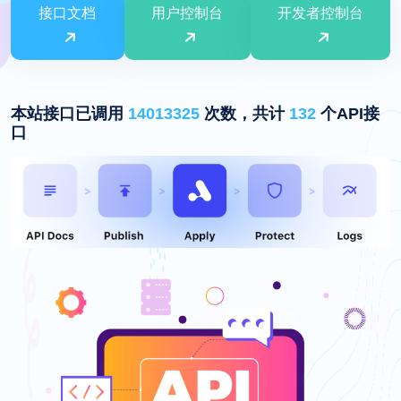
接口文档
用户控制台
开发者控制台
本站接口已调用
14013325
次数，共计
132
个API接
口