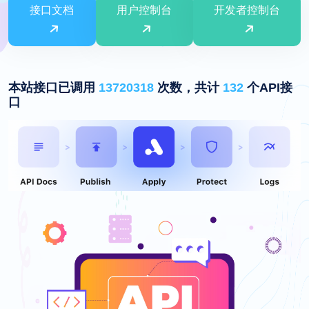
接口文档
用户控制台
开发者控制台
本站接口已调用
13720318
次数，共计
132
个API接
口