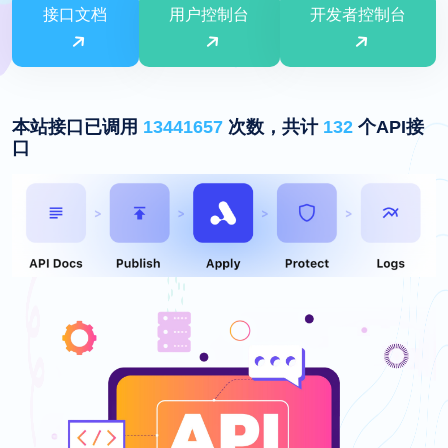
接口文档
用户控制台
开发者控制台
本站接口已调用
13441657
次数，共计
132
个API接
口