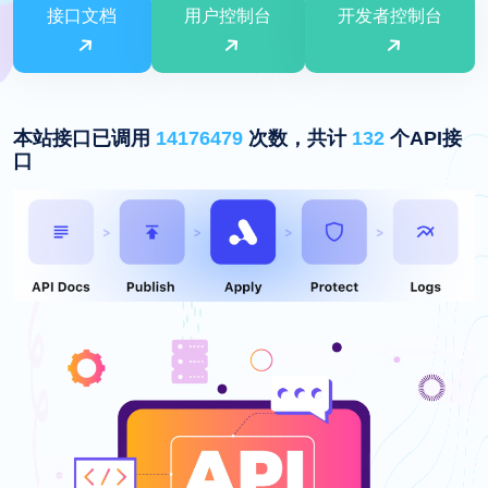
接口文档
用户控制台
开发者控制台
本站接口已调用
14176479
次数，共计
132
个API接
口