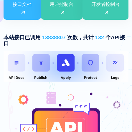
接口文档
用户控制台
开发者控制台
本站接口已调用
13838807
次数，共计
132
个API接
口