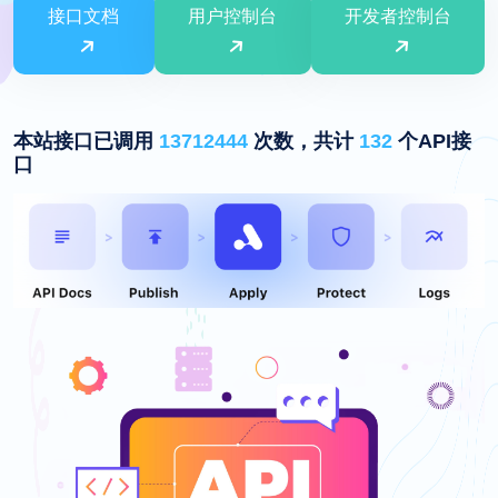
接口文档
用户控制台
开发者控制台
本站接口已调用
13712444
次数，共计
132
个API接
口