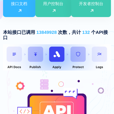
接口文档
用户控制台
开发者控制台
本站接口已调用
13849928
次数，共计
132
个API接
口