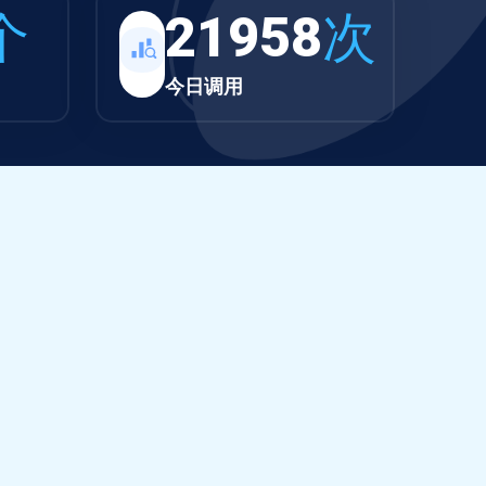
个
21958
次
今日调用