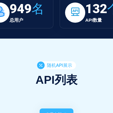
949
名
132
总用户
API数量
随机API展示
API列表