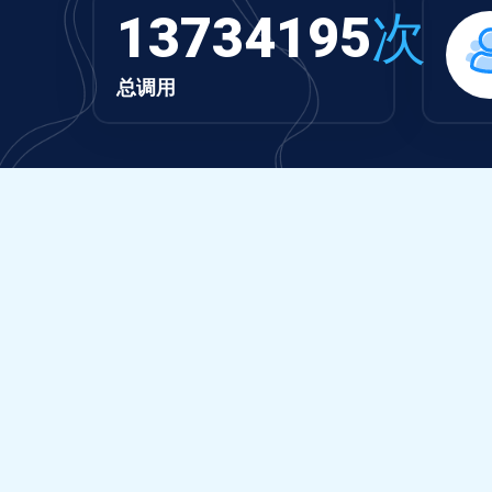
13734195
次
总调用