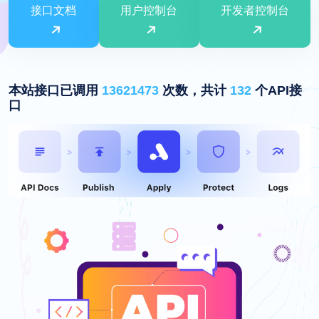
接口文档
用户控制台
开发者控制台
本站接口已调用
13621473
次数，共计
132
个API接
口