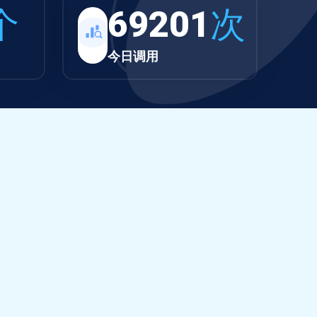
个
69201
次
今日调用