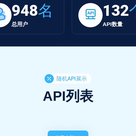
948
名
132
总用户
API数量
随机API展示
API列表