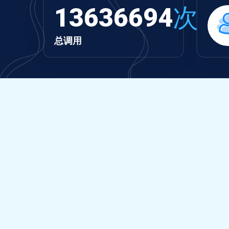
13636694
次
总调用