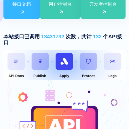
接口文档
用户控制台
开发者控制台
本站接口已调用
13431732
次数，共计
132
个API接
口