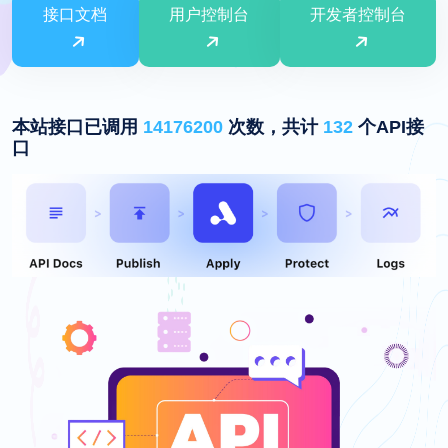
接口文档
用户控制台
开发者控制台
本站接口已调用
14176200
次数，共计
132
个API接
口