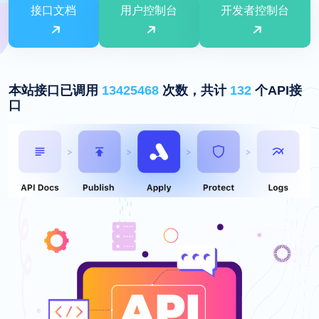
接口文档
用户控制台
开发者控制台
本站接口已调用
13425468
次数，共计
132
个API接
口