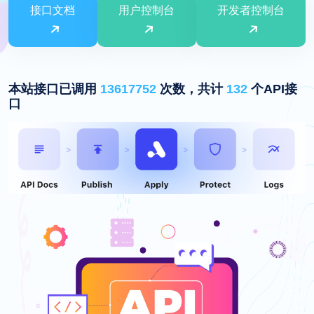
接口文档
用户控制台
开发者控制台
本站接口已调用
13617752
次数，共计
132
个API接
口