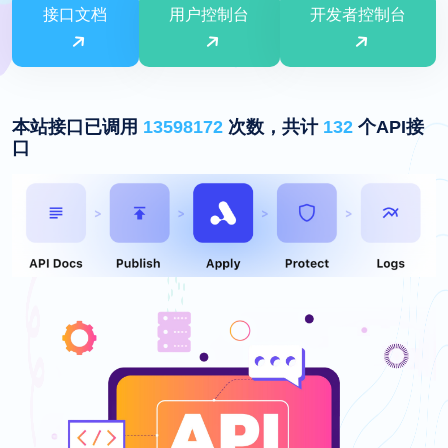
接口文档
用户控制台
开发者控制台
本站接口已调用
13598172
次数，共计
132
个API接
口