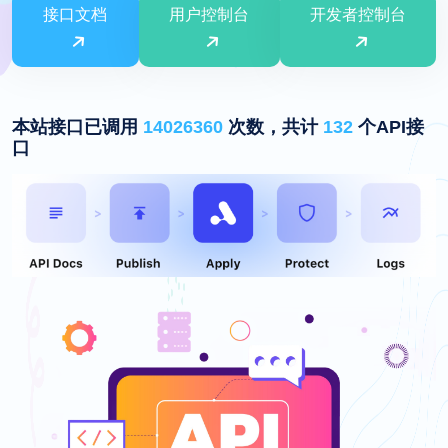
接口文档
用户控制台
开发者控制台
本站接口已调用
14026360
次数，共计
132
个API接
口