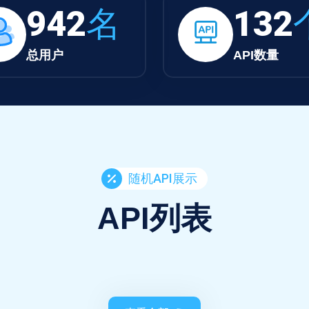
942
名
132
总用户
API数量
随机API展示
API列表