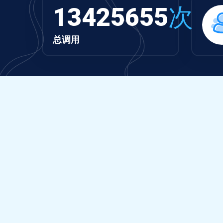
13425655
次
总调用