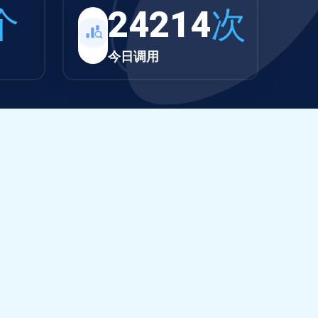
个
24214
次
今日调用