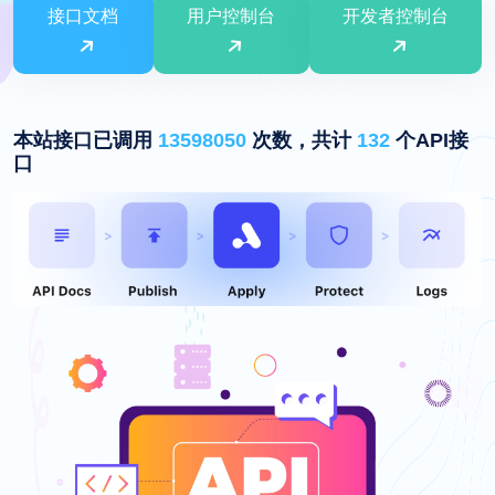
接口文档
用户控制台
开发者控制台
本站接口已调用
13598050
次数，共计
132
个API接
口