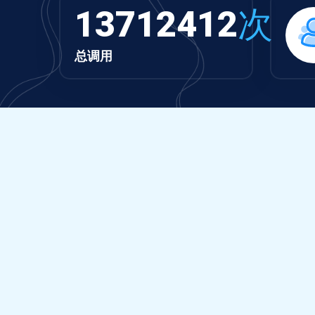
13712412
次
总调用