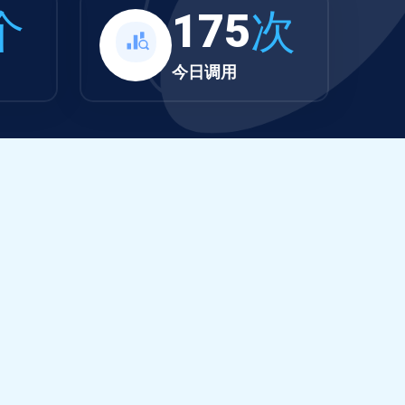
个
175
次
今日调用