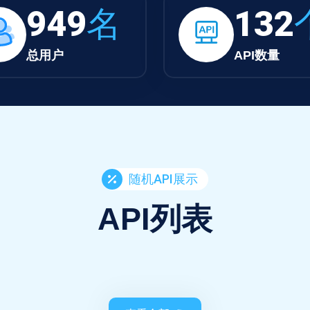
949
名
132
总用户
API数量
随机API展示
API列表