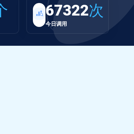
个
67322
次
今日调用