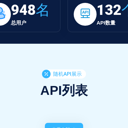
948
名
132
总用户
API数量
随机API展示
API列表