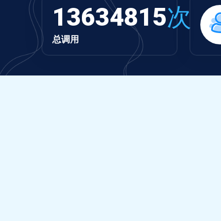
13634815
次
总调用