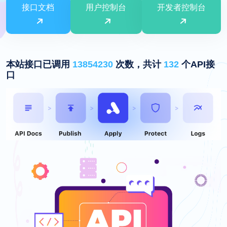
接口文档
用户控制台
开发者控制台
本站接口已调用
13854230
次数，共计
132
个API接
口