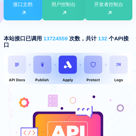
接口文档
用户控制台
开发者控制台
本站接口已调用
13724559
次数，共计
132
个API接
口