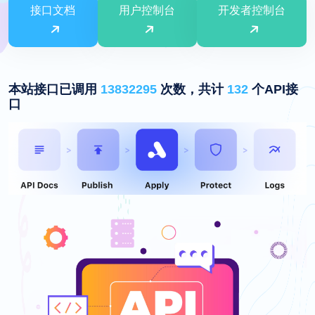
接口文档
用户控制台
开发者控制台
本站接口已调用
13832295
次数，共计
132
个API接
口