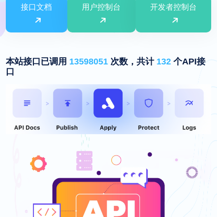
接口文档
用户控制台
开发者控制台
本站接口已调用
13598051
次数，共计
132
个API接
口