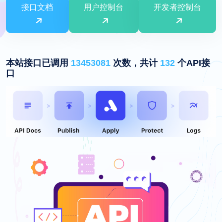
接口文档
用户控制台
开发者控制台
本站接口已调用
13453081
次数，共计
132
个API接
口