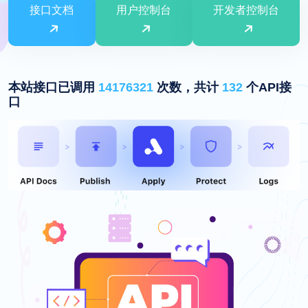
接口文档
用户控制台
开发者控制台
本站接口已调用
14176321
次数，共计
132
个API接
口