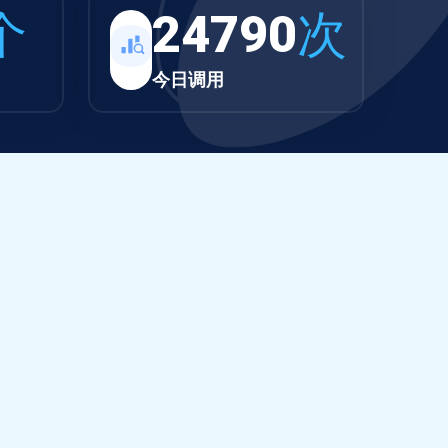
个
24790
次
今日调用