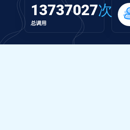
13737027
次
总调用