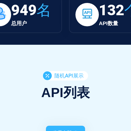
949
名
132
总用户
API数量
随机API展示
API列表