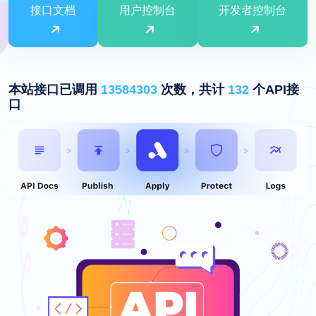
接口文档
用户控制台
开发者控制台
本站接口已调用
13584303
次数，共计
132
个API接
口