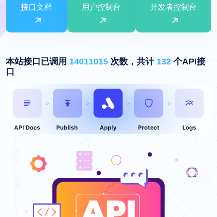
接口文档
用户控制台
开发者控制台
本站接口已调用
14011015
次数，共计
132
个API接
口