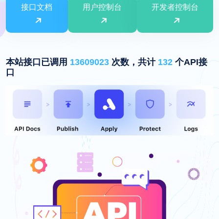
接口文档
用户控制台
开发者控制台
本站接口已调用
13609023
次数，共计
132
个API接
口