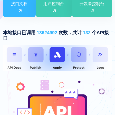
接口文档
用户控制台
开发者控制台
本站接口已调用
13624992
次数，共计
132
个API接
口