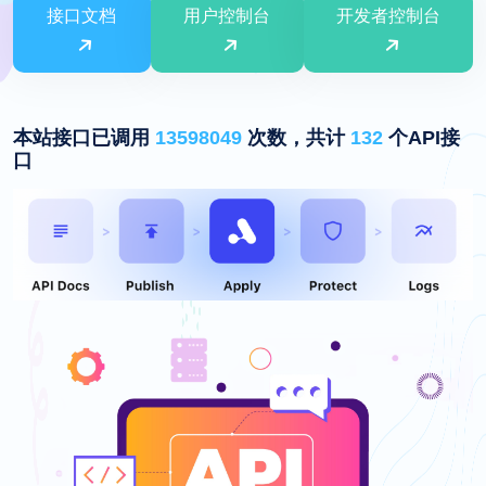
接口文档
用户控制台
开发者控制台
本站接口已调用
13598049
次数，共计
132
个API接
口