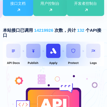
接口文档
用户控制台
开发者控制台
本站接口已调用
14219926
次数，共计
132
个API接
口