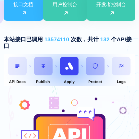
接口文档
用户控制台
开发者控制台
本站接口已调用
13574110
次数，共计
132
个API接
口