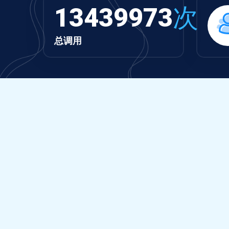
13439973
次
总调用