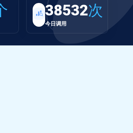
个
38532
次
今日调用