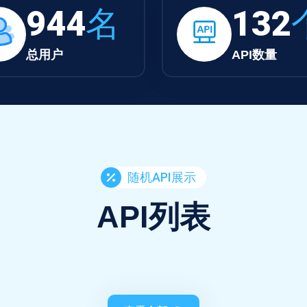
944
名
132
总用户
API数量
随机API展示
API列表