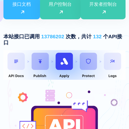
接口文档
用户控制台
开发者控制台
本站接口已调用
13786202
次数，共计
132
个API接
口