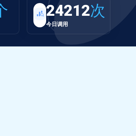
个
24212
次
今日调用