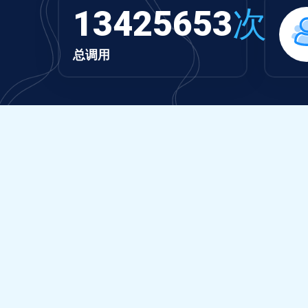
13425653
次
总调用