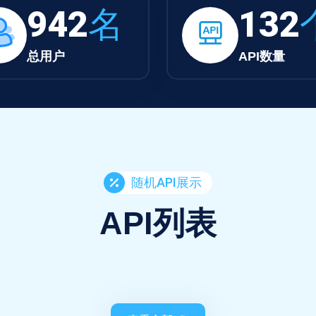
942
名
132
总用户
API数量
随机API展示
API列表