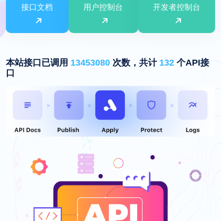
接口文档
用户控制台
开发者控制台
本站接口已调用
13453080
次数，共计
132
个API接
口