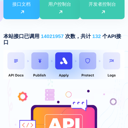
接口文档
用户控制台
开发者控制台
本站接口已调用
14021957
次数，共计
132
个API接
口