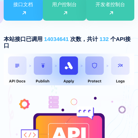
接口文档
用户控制台
开发者控制台
本站接口已调用
14034641
次数，共计
132
个API接
口