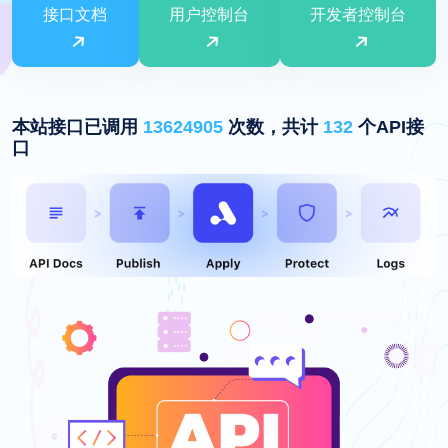
接口文档
用户控制台
开发者控制台
本站接口已调用
13624905
次数，共计
132
个API接
口